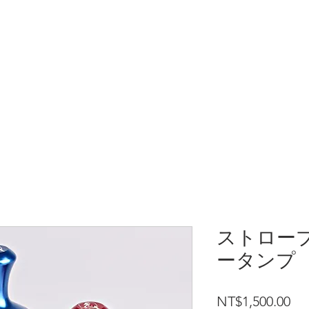
家
ニュースレター
今すぐ購
ストロー
ータンプ
価
NT$1,500.00