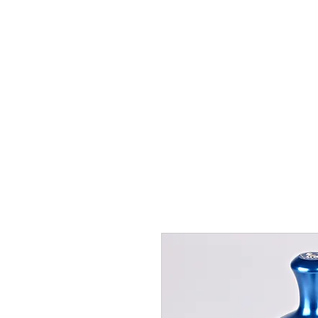
イー
ジー